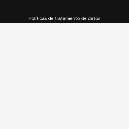
Políticas de tratamiento de datos
Inicio
Servicios
Diseño y Desarrollo de Sitio Web
Diseño de Experiencia de Usuario
Desarrollo Web a la Medida
Diseño y Desarrollo de Ecommerce