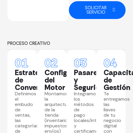
SOLICITAR
SERVICIO
PROCESO CREATIVO
01
02
03
04
Estrategia
Configuración
Pasarelas
Capacit
de
del
y
de
Conversión
Motor
Seguridad
Gestión
Definimos
Montamos
Integramos
Te
el
la
los
entregamos
embudo
arquitectura
métodos
las
de
de la
de
llaves
ventas,
tienda
pago
de tu
las
(inventarios,
locales/internacionales
negocio
categorías
impuestos,
y
digital
de
envíos)
certificamos
con