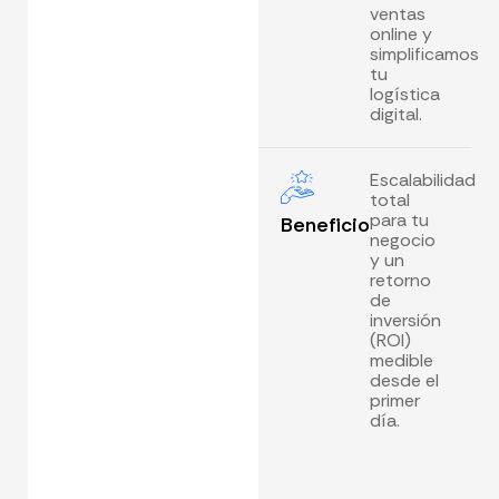
ventas
online y
simplificamos
tu
logística
digital.
Escalabilidad
total
para tu
Beneficio
negocio
y un
retorno
de
inversión
(ROI)
medible
desde el
primer
día.