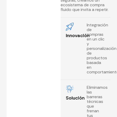
seguras, creamos un
ecosistema de compra
fluido que invita a repetir.
Integración
de
compras
Innovación
en un clic
y
personalización
de
productos
basada
en
comportamient
Eliminamos
las
barreras
Solución
técnicas
que
frenan
tus