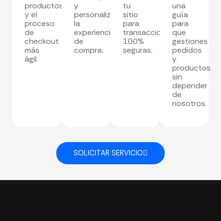
productos
y
tu
una
y el
personalizamos
sitio
guía
proceso
la
para
para
de
experiencia
transacciones
que
checkout
de
100%
gestiones
más
compra.
seguras.
pedidos
ágil.
y
productos
sin
depender
de
nosotros.
SOLICITAR SERVICIO