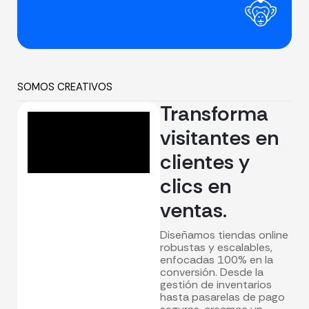
SOMOS CREATIVOS
Transforma
visitantes en
clientes y
clics en
ventas.
Diseñamos tiendas online
robustas y escalables,
enfocadas 100% en la
conversión. Desde la
gestión de inventarios
hasta pasarelas de pago